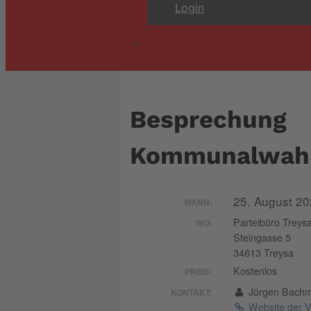
Login
Besprechung
Kommunalwah
25. August 20
WANN:
Parteibüro Treys
WO:
Steingasse 5
34613 Treysa
Kostenlos
PREIS:
Jürgen Bach
KONTAKT:
Website der V