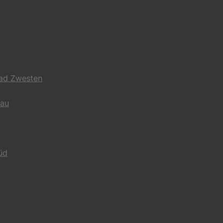
Bad Zwesten
gau
üd