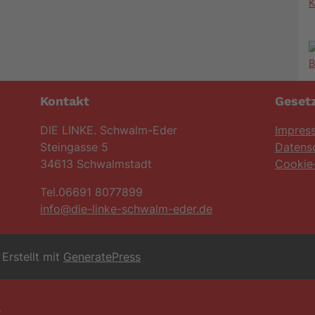
K
Kontakt
Gesetz
DIE LINKE. Schwalm-Eder
Impres
Steingasse 5
Datens
34613 Schwalmstadt
Cookie-
Tel.06691 8077899
info@die-linke-schwalm-eder.de
Erstellt mit
GeneratePress
6