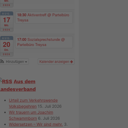
Mo.
2026
AUG.
18:30
Aktiventreff
@ Parteibüro
17
Treysa
Mo.
2026
AUG.
17:00
Sozialsprechstunde
@
20
Parteibüro Treysa
Do.
2026
Hinzufügen
Kalender anzeigen
Aus dem
Landesverband
Urteil zum Verkehrswende
Volksbegehren
15. Juli 2026
Wir trauern um Joachim
Schwammborn
6. Juli 2026
Widersetzen – Wir sind mehr.
3.