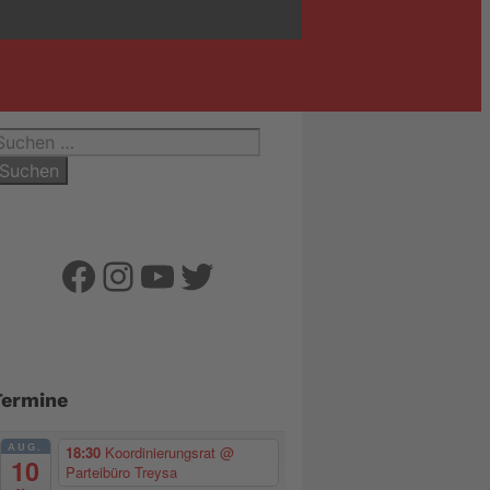
uchen
ach:
Facebook
Instagram
YouTube
Twitter
Termine
AUG.
18:30
Koordinierungsrat
@
10
Parteibüro Treysa