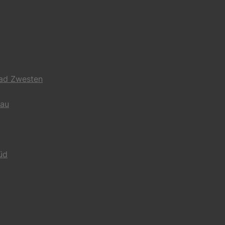
Bad Zwesten
gau
üd