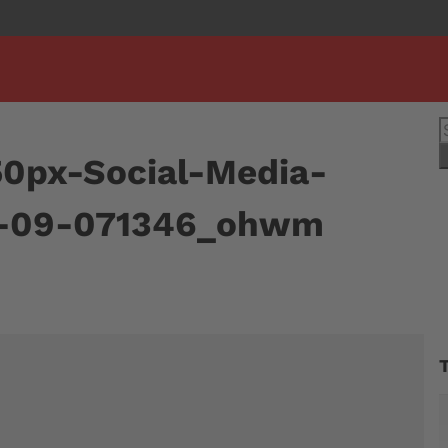
S
n
50px-Social-Media-
4-09-071346_ohwm