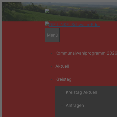
Zum
Inhalt
springen
Menü
Kommunalwahlprogramm 202
Aktuell
Kreistag
Kreistag Aktuell
Anfragen