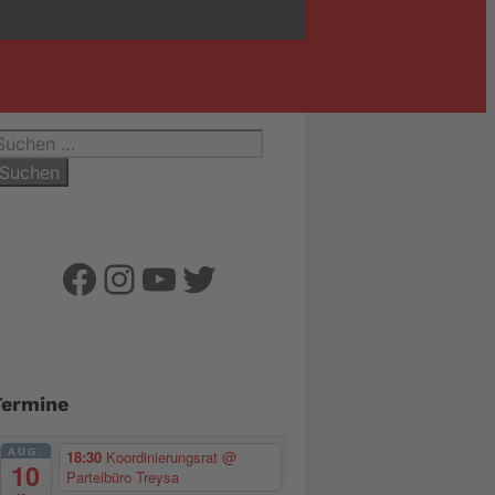
uchen
ach:
Facebook
Instagram
YouTube
Twitter
Termine
AUG.
18:30
Koordinierungsrat
@
10
Parteibüro Treysa