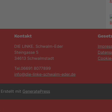
K
Kontakt
Gesetz
DIE LINKE. Schwalm-Eder
Impres
Steingasse 5
Datens
34613 Schwalmstadt
Cookie-
Tel.06691 8077899
info@die-linke-schwalm-eder.de
Erstellt mit
GeneratePress
6