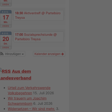
Mo.
2026
AUG.
18:30
Aktiventreff
@ Parteibüro
17
Treysa
Mo.
2026
AUG.
17:00
Sozialsprechstunde
@
20
Parteibüro Treysa
Do.
2026
Hinzufügen
Kalender anzeigen
Aus dem
Landesverband
Urteil zum Verkehrswende
Volksbegehren
15. Juli 2026
Wir trauern um Joachim
Schwammborn
6. Juli 2026
Widersetzen – Wir sind mehr.
3.