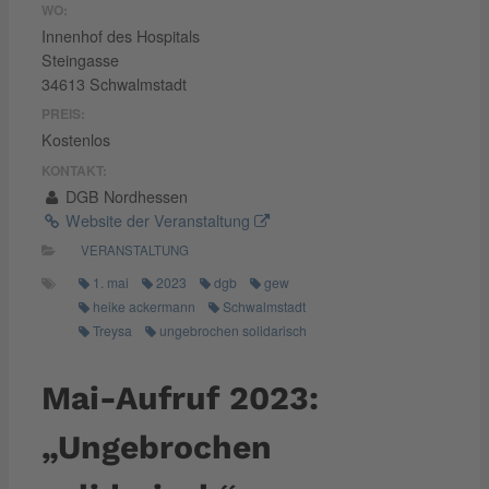
WO:
Innenhof des Hospitals
Steingasse
34613 Schwalmstadt
PREIS:
Kostenlos
KONTAKT:
DGB Nordhessen
Website der Veranstaltung
VERANSTALTUNG
1. mai
2023
dgb
gew
heike ackermann
Schwalmstadt
Treysa
ungebrochen solidarisch
Mai-Aufruf 2023:
„Ungebrochen