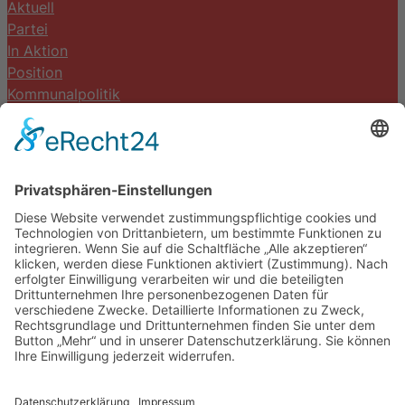
Aktuell
Partei
In Aktion
Position
Kommunalpolitik
Termine
Kontakt
DIE LINKE. Schwalm-Eder
Steingasse 5
34613 Schwalmstadt
Tel.06691 8077899
info@die-linke-schwalm-eder.de
Gesetzliches
Impressum