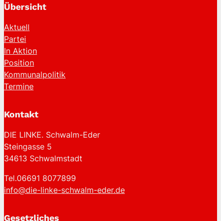
Übersicht
Aktuell
Partei
In Aktion
Position
Kommunalpolitik
Termine
Kontakt
DIE LINKE. Schwalm-Eder
Steingasse 5
34613 Schwalmstadt
Tel.06691 8077899
info@die-linke-schwalm-eder.de
Gesetzliches