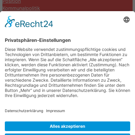
Position
Kommunalpolitik
Termine
Kontakt
DIE LINKE. Schwalm-Eder
Steingasse 5
34613 Schwalmstadt
Tel.06691 8077899
info@die-linke-schwalm-eder.de
Gesetzliches
Impressum
Datenschutzerklärung
Cookie-Einstellungen