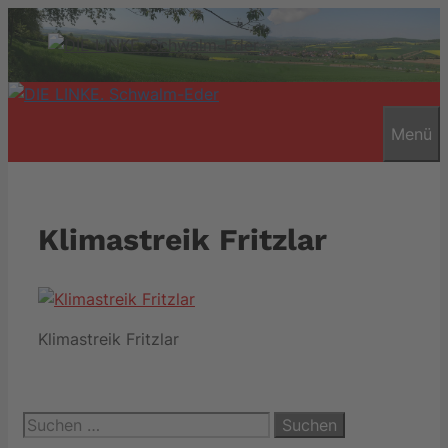
Zum
Inhalt
springen
Menü
Klimastreik Fritzlar
Klimastreik Fritzlar
Suchen
nach: