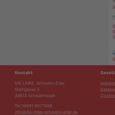
K
P
R
K
K
Kontakt
Gesetz
DIE LINKE. Schwalm-Eder
Impres
Steingasse 5
Datens
34613 Schwalmstadt
Cookie-
Tel.06691 8077899
info@die-linke-schwalm-eder.de