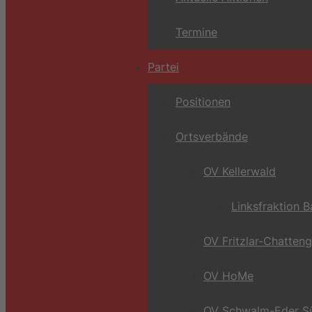
Termine
Partei
Positionen
Ortsverbände
OV Kellerwald
Linksfraktion 
OV Fritzlar-Chatten
OV HoMe
OV Schwalm-Eder S