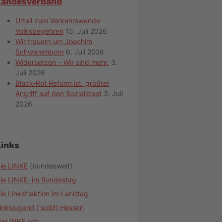
Landesverband
Urteil zum Verkehrswende
Volksbegehren
15. Juli 2026
Wir trauern um Joachim
Schwammborn
6. Juli 2026
Widersetzen – Wir sind mehr.
3.
Juli 2026
Black-Rot Reform ist größter
Angriff auf den Sozialstaat
3. Juli
2026
Links
ie LINKE
(bundesweit)
ie LINKE. im Bundestag
ie Linksfraktion im Landtag
inksjugend ['solid] Hessen
ieLINKE.sds