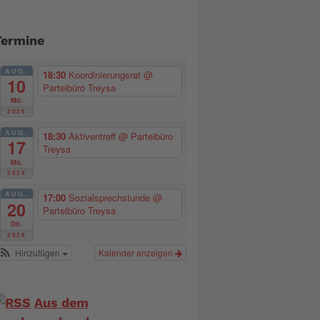
Termine
AUG.
18:30
Koordinierungsrat
@
10
Parteibüro Treysa
Mo.
2026
AUG.
18:30
Aktiventreff
@ Parteibüro
17
Treysa
Mo.
2026
AUG.
17:00
Sozialsprechstunde
@
20
Parteibüro Treysa
Do.
2026
Hinzufügen
Kalender anzeigen
Aus dem