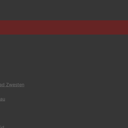
Bad Zwesten
gau
üd