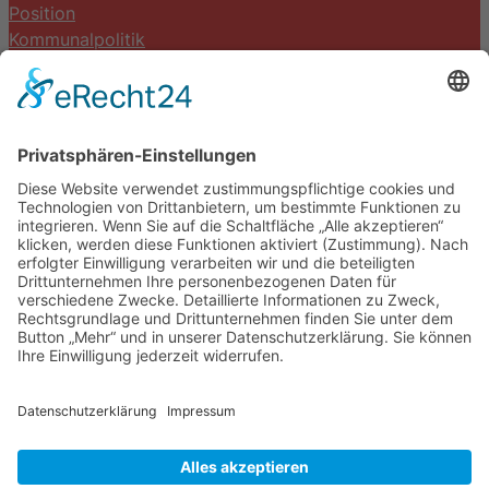
Position
Kommunalpolitik
Termine
Kontakt
DIE LINKE. Schwalm-Eder
Steingasse 5
34613 Schwalmstadt
Tel.06691 8077899
info@die-linke-schwalm-eder.de
Gesetzliches
Impressum
Datenschutzerklärung
Cookie-Einstellungen