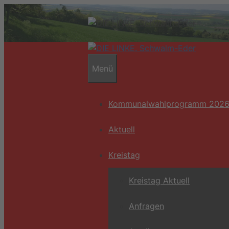
Zum
Inhalt
springen
Menü
Kommunalwahlprogramm 202
Aktuell
Kreistag
Kreistag Aktuell
Anfragen