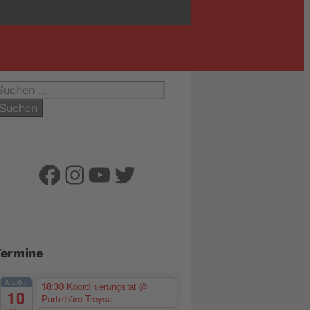
uchen
ach:
Facebook
Instagram
YouTube
Twitter
Termine
AUG.
18:30
Koordinierungsrat
@
10
Parteibüro Treysa