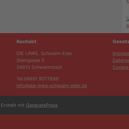
K
Kontakt
Gesetz
DIE LINKE. Schwalm-Eder
Impres
Steingasse 5
Datens
34613 Schwalmstadt
Cookie-
Tel.06691 8077899
info@die-linke-schwalm-eder.de
Erstellt mit
GeneratePress
6