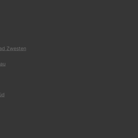
Bad Zwesten
gau
üd