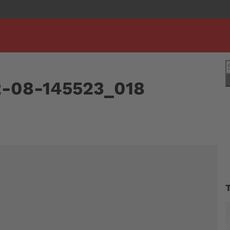
S
n
2-08-145523_018