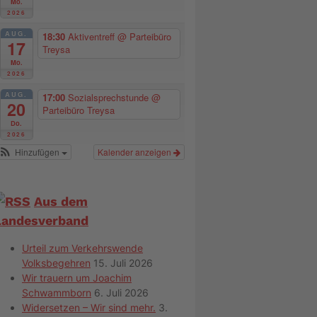
Mo.
2026
AUG.
18:30
Aktiventreff
@ Parteibüro
17
Treysa
Mo.
2026
AUG.
17:00
Sozialsprechstunde
@
20
Parteibüro Treysa
Do.
2026
Hinzufügen
Kalender anzeigen
Aus dem
Landesverband
Urteil zum Verkehrswende
Volksbegehren
15. Juli 2026
Wir trauern um Joachim
Schwammborn
6. Juli 2026
Widersetzen – Wir sind mehr.
3.