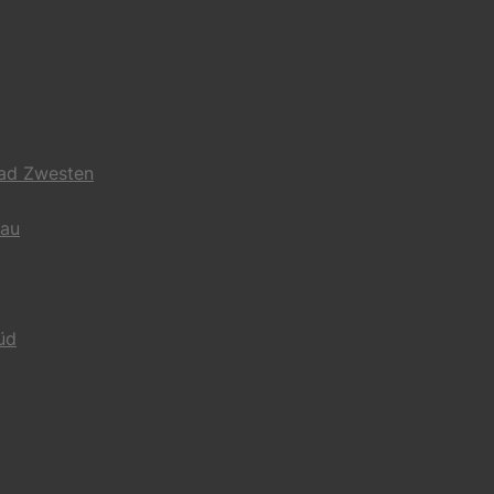
Bad Zwesten
gau
üd