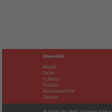
Übersicht
Aktuell
Partei
In Aktion
Position
Kommunalpolitik
Termine
© 2026 DIE LINKE. Schwalm-Eder
• 