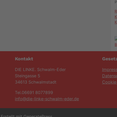
P
R
K
K
Kontakt
Gesetz
DIE LINKE. Schwalm-Eder
Impres
Steingasse 5
Datens
34613 Schwalmstadt
Cookie-
Tel.06691 8077899
info@die-linke-schwalm-eder.de
Erstellt mit
GeneratePress