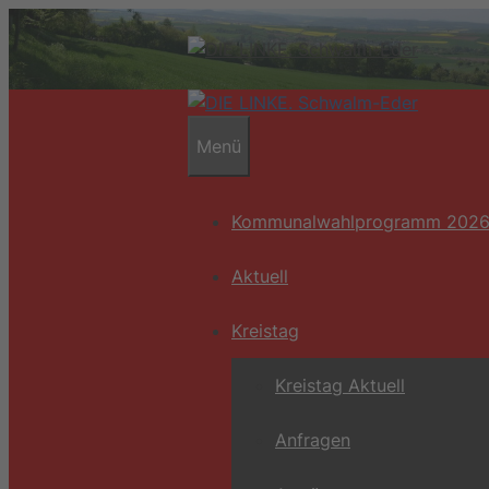
Zum
Inhalt
springen
Menü
Kommunalwahlprogramm 202
Aktuell
Kreistag
Kreistag Aktuell
Anfragen