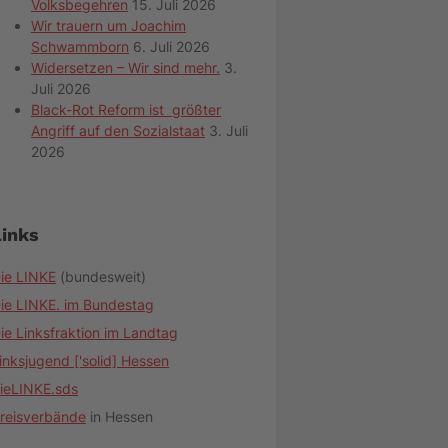
Volksbegehren
15. Juli 2026
Wir trauern um Joachim
Schwammborn
6. Juli 2026
Widersetzen – Wir sind mehr.
3.
Juli 2026
Black-Rot Reform ist größter
Angriff auf den Sozialstaat
3. Juli
2026
Links
ie LINKE
(bundesweit)
ie LINKE. im Bundestag
ie Linksfraktion im Landtag
inksjugend ['solid] Hessen
ieLINKE.sds
reisverbände
in Hessen