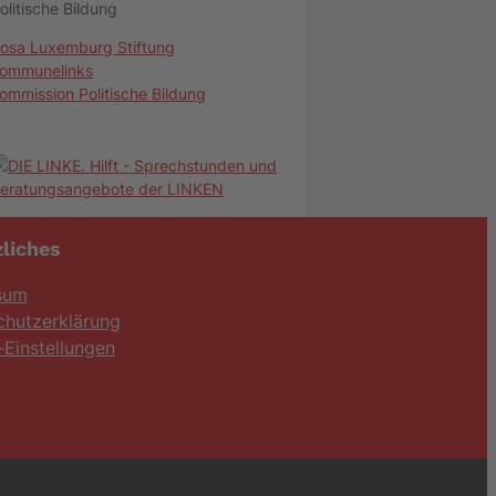
olitische Bildung
osa Luxemburg Stiftung
ommunelinks
ommission Politische Bildung
liches
sum
chutzerklärung
Einstellungen