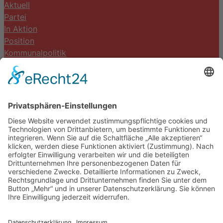
Aktuell
Partei
In Aktion
Position
Kommunalpolitik
Termine
Kontakt
DIE LINKE. Schwalm-Eder
Steingasse 5
34613 Schwalmstadt
Tel.06691 8077899
info@die-linke-schwalm-eder.de
Gesetzliches
Impressum