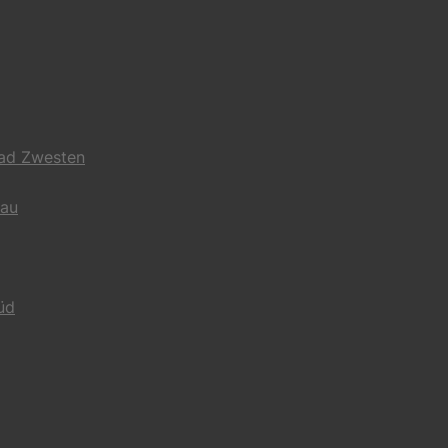
Bad Zwesten
gau
üd