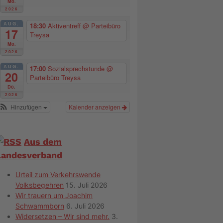
Mo.
2026
AUG.
18:30
Aktiventreff
@ Parteibüro
17
Treysa
Mo.
2026
AUG.
17:00
Sozialsprechstunde
@
20
Parteibüro Treysa
Do.
2026
Hinzufügen
Kalender anzeigen
Aus dem
Landesverband
Urteil zum Verkehrswende
Volksbegehren
15. Juli 2026
Wir trauern um Joachim
Schwammborn
6. Juli 2026
Widersetzen – Wir sind mehr.
3.