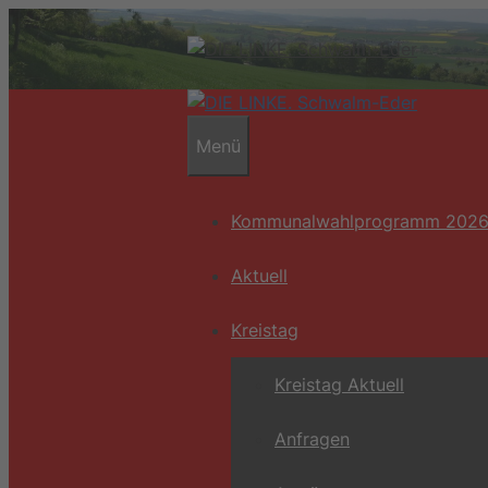
Zum
Inhalt
springen
Menü
Kommunalwahlprogramm 202
Aktuell
Kreistag
Kreistag Aktuell
Anfragen