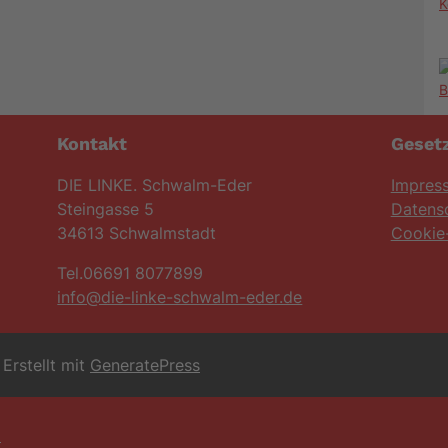
K
Kontakt
Gesetz
DIE LINKE. Schwalm-Eder
Impres
Steingasse 5
Datens
34613 Schwalmstadt
Cookie-
Tel.06691 8077899
info@die-linke-schwalm-eder.de
Erstellt mit
GeneratePress
6