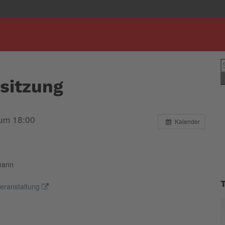
S
n
sitzung
 um 18:00
Kalender
mann
eranstaltung