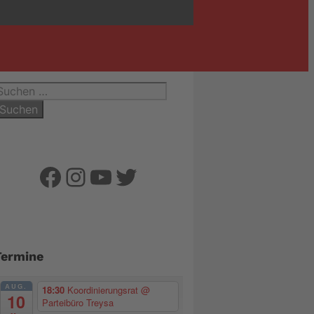
uchen
ach:
Facebook
Instagram
YouTube
Twitter
Termine
AUG.
18:30
Koordinierungsrat
@
10
Parteibüro Treysa